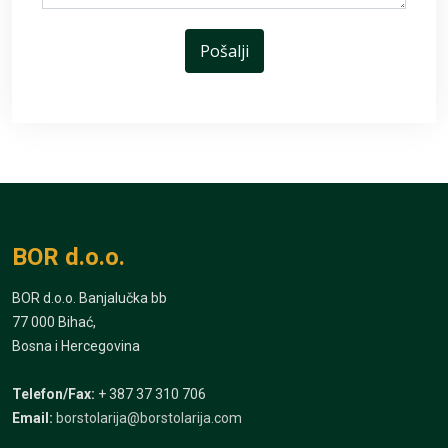
BOR d.o.o.
BOR d.o.o. Banjalučka bb
77 000 Bihać,
Bosna i Hercegovina
Telefon/Fax:
+ 387 37 310 706
Email:
borstolarija@borstolarija.com