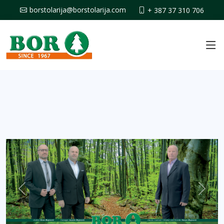
borstolarija@borstolarija.com
+ 387 37 310 706
Previous
Next