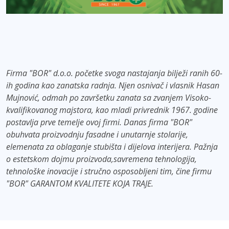
Firma "BOR" d.o.o. početke svoga nastajanja bilježi ranih 60-
ih godina kao zanatska radnja. Njen osnivač i vlasnik Hasan
Mujnović, odmah po završetku zanata sa zvanjem Visoko-
kvalifikovanog majstora, kao mladi privrednik 1967. godine
postavlja prve temelje ovoj firmi. Danas firma "BOR"
obuhvata proizvodnju fasadne i unutarnje stolarije,
elemenata za oblaganje stubišta i dijelova interijera. Pažnja
o estetskom dojmu proizvoda,savremena tehnologija,
tehnološke inovacije i stručno osposobljeni tim, čine firmu
"BOR" GARANTOM KVALITETE KOJA TRAJE.