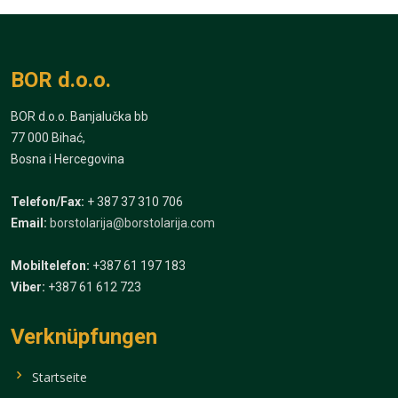
BOR d.o.o.
BOR d.o.o. Banjalučka bb
77 000 Bihać,
Bosna i Hercegovina
Telefon/Fax:
+ 387 37 310 706
Email:
borstolarija@borstolarija.com
Mobiltelefon:
+387 61 197 183
Viber:
+387 61 612 723
Verknüpfungen
Startseite