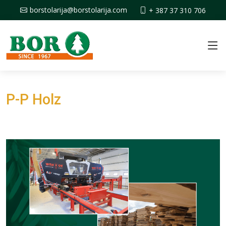
borstolarija@borstolarija.com
+ 387 37 310 706
P-P Holz